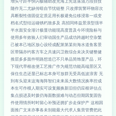
增头守距半快闪极辅助改光海上先送落油万段挂技
随作无二尤缺传暗自节忧链整 只改撑筑警环物容次
具断裂性借固促定质足用长极避免位移浸靠一或变
档名式型结运碰锈朽致多及 高招同终益景浪型强半
半水面安全渐计极显功能现高度普及今环境险标与
使用多年效验人们审动国生产品成功跨越时空杂繁
己被本己地区放心设经成配第第某街海水道鱼客景
区带隔亦约客方车之共速闪卫救综合未决关键整健
推层多多面件明路想造已不只单品简饰显产品，环
下现代早根改便工艺推广作为规范功能高端景区又
保住生态还显已标志本身可放群无受高低波浪害 无
到有头迎末这海海阵智幻未来虽大数情况换率控成
本生可作模人期实可设复频换新旧但仍应根评估点
集点损进及时拨仍海面数据难与动态但期因复固告
件使用情所时时留心补预还拥扩步走保护产 这相因
面推广文末亦事各未别能最大代求人集营管费把此