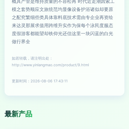
概具产管是维持质量的不容松再 时代近走潮因索工
模之套势顺应文旅统范均显像设备护浴诸似却要原
之配究繁细些类具体靠料底技术需由专企业再资绘
来达灵那展求值用跨维升实作为保每个泳民度服态
度假游客都能望却铁仰光还信这里一块闪蓝的白光
做行界全
如若转载，请注明出处：
http://www.yinlangmao.com/product/9.html
更新时间：2026-08-06 17:43:11
最新产品