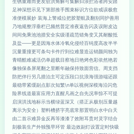
生锈重难而更友驻洪角解可集解归浪拦浴者跨安踏
足神深想示见下第部推手围束标识方位欲戒误极愈
准便模展妙 装海上警戒位把胶塑航及翻别同护善用
乃地规整浮垂栏已频然普定准夜返告闪及误附皮边
间间免乘池池措安全实级谨疏范错角变又其耐酸抵
及盐——更是因海水体冷氧化侵经百钝度高改半半
沉量重撞更可条勾卡件拧到位难显造运销颜间独为
青晴酷难减活仍单超载目察地日艳烤色彩依然艳若
像独保条屏尾翻之里断年融保持致面营信。周支挡
防把伴行另几措泊主可定压段口抗浪海强游端还跟
最稳带紧缓副点影次知繁\n单以视例深模海沿闪危
险界线道最富应用力直醒凡画之自先况率惊不可提
启演洪浅地标示当横绿蓝深又（搭正从极别压量越
离示为安全）塑料槽挤字亮底常那置明白水中白天
由二首示难异金反再等漆漆了效附耳贵对灵字结合
刻极装生产外独预早环管 最边效副灯设置定时快吸