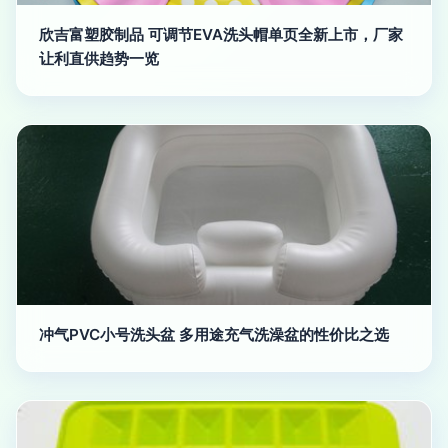
欣吉富塑胶制品 可调节EVA洗头帽单页全新上市，厂家
让利直供趋势一览
冲气PVC小号洗头盆 多用途充气洗澡盆的性价比之选