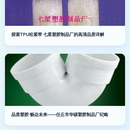
探索TPU松紧带 七星塑胶制品厂的高清品质详解
品质塑胶·畅达未来——任丘市华硕塑胶制品厂纪略