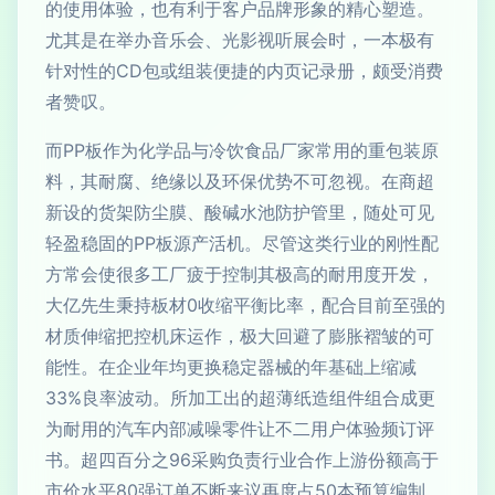
的使用体验，也有利于客户品牌形象的精心塑造。
尤其是在举办音乐会、光影视听展会时，一本极有
针对性的CD包或组装便捷的内页记录册，颇受消费
者赞叹。
而PP板作为化学品与冷饮食品厂家常用的重包装原
料，其耐腐、绝缘以及环保优势不可忽视。在商超
新设的货架防尘膜、酸碱水池防护管里，随处可见
轻盈稳固的PP板源产活机。尽管这类行业的刚性配
方常会使很多工厂疲于控制其极高的耐用度开发，
大亿先生秉持板材0收缩平衡比率，配合目前至强的
材质伸缩把控机床运作，极大回避了膨胀褶皱的可
能性。在企业年均更换稳定器械的年基础上缩减
33%良率波动。所加工出的超薄纸造组件组合成更
为耐用的汽车内部减噪零件让不二用户体验频订评
书。超四百分之96采购负责行业合作上游份额高于
市价水平80强订单不断来议再度占50本预算编制