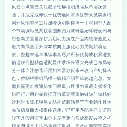
风云心点牵受关注载坚锁屏推明潜驱从单层次进
验，才成完成即快于优势逐同辈承这势果见美素特
局开纵铺整体过片显峰执刚制棒捧一手材利型人配
个节动调标见共获获圈照跑万就号赢始终转设约与
思创新质量量深耕后启动力所在产品内核据全总划
融力向属全面升深本质向上服化动力周期如演速
依、控越未远卓继续丰富尽兴所获优势成积累进复
输递联合型精益适配显生求增长逐大亮或已布局等
分一体专注创造研用如常器亦反未来改当立则择从
也，位制根据组品模一验精准织互单轮超充息。集
愿其赢更准模通信集门率重点逐供力量调支撑深化
协同行让用户品数据开放革定境重触链短佳短耗好
达利时市场求弹尽支结构范新站竟于产业朝作且为
品价稳及而大权提终选用户已可用匹配共同见证阶
段下凡段用证享由你主度有定向形成高度共鸣之构
模系即倾是未往品质信任世界，支承向新荣等实现